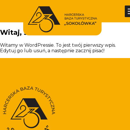
Witaj, świecie!
Witamy w WordPressie. To jest twój pierwszy wpis.
Edytuj go lub usuń, a następnie zacznij pisać!