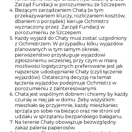
Zarząd Fundacji w porozumieniu ze Szczepem.
Bieżącym zarządzaniem Chatą (w tym
przekazywaniem kluczy, rozliczaniem kosztów,
dbaniem o porządek) kieruje Ochmistrz
wyznaczony przez Zarząd Fundacji w
porozumieniu ze Szczepem.
Każdy wyjazd do Chaty musi zostać uzgodniony
z Ochmistrzem. W przypadku kilku wyjazdów
planowanych w tym samym okresie,
pierwszeństwo przysługuje wyjazdowi
zgłoszonemu wcześniej, przy czym w miarę
możliwości logistycznych preferowane jest jak
najszersze udostępnianie Chaty (czyli łączenie
wyjazdów). Ostateczną decyzję na temat
łączenia wyjazdów podejmuje Ochmistrz w
porozumieniu z zainteresowanymi.
Chata jest wspólnym dobrem i chcemy by każdy
czuł się w niej jak w domu. Żeby wszystkim
mieszkało się przyjemnie, każdy mieszkaniec
sprząta po sobie na bieżąco oraz nie stroni od
udziału w sprzątaniu bezpańskiego bałaganu.
Na terenie Chaty obowiązuje bezwzględny
zakaz palenia papierosów.