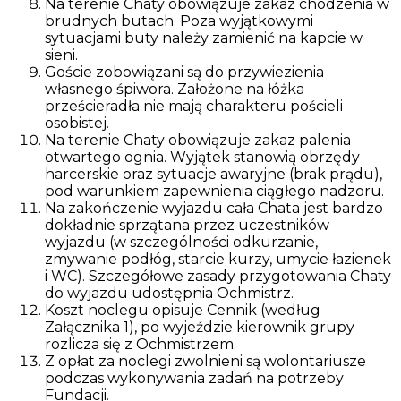
Na terenie Chaty obowiązuje zakaz chodzenia w
brudnych butach. Poza wyjątkowymi
sytuacjami buty należy zamienić na kapcie w
sieni.
Goście zobowiązani są do przywiezienia
własnego śpiwora. Założone na łóżka
prześcieradła nie mają charakteru pościeli
osobistej.
Na terenie Chaty obowiązuje zakaz palenia
otwartego ognia. Wyjątek stanowią obrzędy
harcerskie oraz sytuacje awaryjne (brak prądu),
pod warunkiem zapewnienia ciągłego nadzoru.
Na zakończenie wyjazdu cała Chata jest bardzo
dokładnie sprzątana przez uczestników
wyjazdu (w szczególności odkurzanie,
zmywanie podłóg, starcie kurzy, umycie łazienek
i WC). Szczegółowe zasady przygotowania Chaty
do wyjazdu udostępnia Ochmistrz.
Koszt noclegu opisuje Cennik (według
Załącznika 1), po wyjeździe kierownik grupy
rozlicza się z Ochmistrzem.
Z opłat za noclegi zwolnieni są wolontariusze
podczas wykonywania zadań na potrzeby
Fundacji.