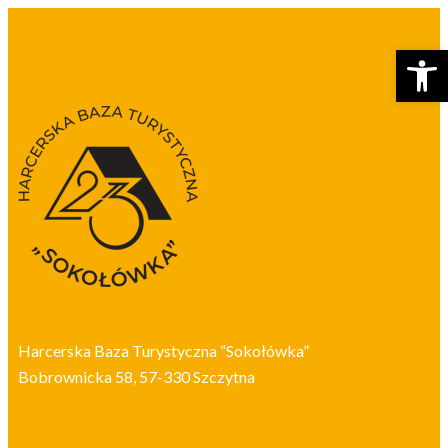
Otwórz p
Harcerska Baza Turystyczna “Sokołówka”
Bobrownicka 58, 57-330 Szczytna